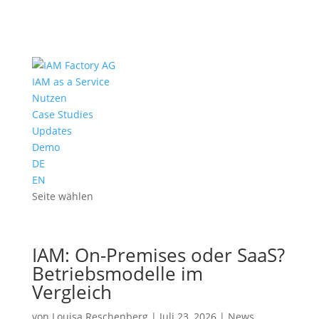
IAM as a Service
Nutzen
Case Studies
Updates
Demo
DE
EN
Seite wählen
IAM: On-Premises oder SaaS?
Betriebsmodelle im
Vergleich
von
Louisa Reschenberg
|
Juli 23, 2026
|
News
,